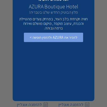
AZURA Boutique Hotel
פעורי פה וחדורי אהבה למקום. אח"כ תוכלו להינות
מלון הבוטיק החדש שלנו בטבריה!
גם מסיור, ארוחה טובה ולגימת בירה מרעננת
חוויה יוקרתית בלב העיר, במרחק צעדים מהטיילת
במבשלת הגולן הצמודה.
והכנרת, עיצוב מוקפד, מיקום מושלם ואירוח
ברמה גבוהה.
להכיר את AZURA ולהזמין חופשה >
המתחמים שלנו:
ארבל בתי קייט
וילה Black&White
בלו 
מושב ארבל
חד נס
יין
להזמנה אונליין
להזמנה אונליין