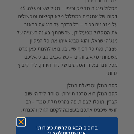
נינג'ה נהר הירדן
מסלול נינג'ה מדליק וכיפי – מגיל שש ומעלה. 45
דקות של אתגרים במסלול מלא קפיצות ומכשולים
על מזרונים רכים – כל הדרך עד הנגיעה בבאזר.
את המסלול מפעיל דן, שהשתתף בעונה השנייה של
נינג'ה ישראל, והוא מביא איתו את כל הניסיון
שצבר, ואת כל הכיף שיש בו. בואו להינות כאן מזמן
משפחתי מלא צחוקים – כשהאביב מביט אליכם
מכל עבר באזור המקסים של נהר הירדן, ליד קיבוץ
גדות.
קסם הגולן ומבשלת הגולן
קסם הגולן הוא מרכז תיירותי מיוחד ליד היישוב
קצרין. תוכלו לצפות פה בסרט תלת ממד – רב
חושי שיכניס אתכם בעוצמה לקסם הגולן והכנרת.
גם אם רק מול מסך, החוייה הרב חושית תיתן לכם
טעימה מהריחות והצבעים של האזור המופלא הזה;
ברוכים הבאים לרשת כינורות!
אנו שמחים להציג:
וההסברים במופע האור-קולי המרהיב ישאירו אתכם