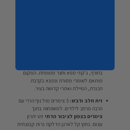
הכוללת בריכה, ודאו כי המתחם מגודר
ומוצנע לחלוטין, המאפשר רחצה נפרדת
בפרטיות מלאה.
צימרים בצפון לדתיים – דוגמאות נבחרות
לאירוח כשר:
סוויטות הרמב"ם, טבריה:
מתחם עם 5
סוויטות, בריכה גדולה מקורה ומחוממת
בחורף, ג׳קוזי ספא וחצר מטופחת. המקום
מותאם לשומרי מסורת ונמצא בקרבת
הכנרת, הטיילת ואתרי קדושה בעיר.
זית חלב ודבש:
5 צימרים מול נוף הררי עם
הרבה מרחב לילדים. למשפחות בתוך
צימרים בצפון לציבור הדתי
זהו יתרון
עצום: בחוץ קל לארגן הדלקת נרות קבוצתית