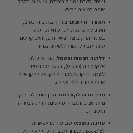
ומיחם לשבת זמינים ביחידה, או שניתן לקבל
אותם בתיאום מראש?
תאורה וחיישנים:
בעידן הבתים החכמים,
חשוב לוודא שניתן לנתק חיישני תנועה
במסדרונות, בחצר ובשירותים, והאם קיימים
שעוני שבת לתאורה ולמיזוג האוויר.
דלתות חכמות וחשמל:
אם יש נעילה
אלקטרונית (כרטיס), בקשו מפתח פיזי
לשבת. בדקו שהמקרר מותקן עם התקן שבת
או ללא נורת דלת פעילה.
מדיניות הדלקת נרות:
היכן מותר להדליק
נרות שבת, והאם קיימת פינת הדלקה בטוחה
ומכובדת.
עזיבה במוצאי שבת:
ודאו אפשרות
לצ׳ק-אאוט מאוחר (מוצ"ש) כדי לא לחלל