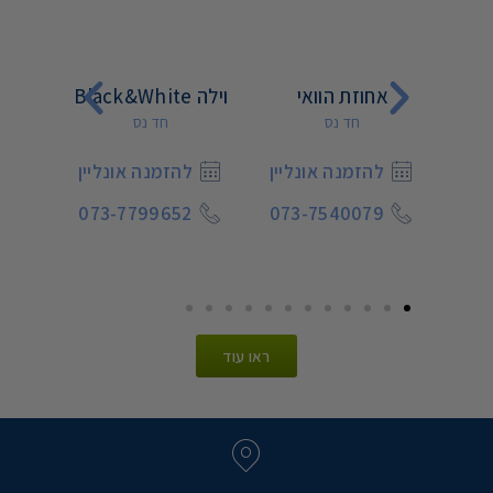
נרת
אחוזת הוואי
וילה Black&White
אצ
חד נס
חד נס
יין
להזמנה אונליין
להזמנה אונליין
ל
7
073-7799652
073-7540079
073
ראו עוד