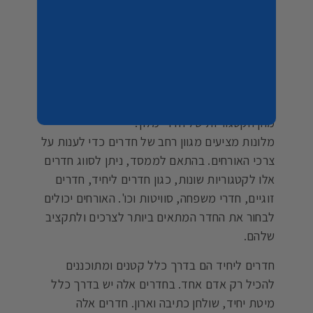
לסיכום, חדרי המלון היוקרתיים הם הגדולים,
המפוארים והמעוצבים באלגנטיות, ומציעים
לאורחיהם מגוון רחב של שירותי יוקרה. הם גם
היקרים ביותר מבין המלונות, כך שהאורחים צריכים
לצפות לשלם מחיר גבוה משמעותית.
מהן הקטגוריות של חדרי מלון?
מלונות מציעים מגוון רחב של חדרים כדי לענות על
צרכי האורחים. בהתאם לממסד, ניתן לסווג חדרים
אלו לקטגוריות שונות, כגון חדרים ליחיד, חדרים
זוגיים, חדרי משפחה, סוויטות וכו'. האורחים יכולים
לבחור את החדר המתאים ביותר לצרכים ולתקציב
שלהם.
חדרים ליחיד הם בדרך כלל קטנים ומתוכננים
להכיל רק אדם אחד. בחדרים אלה יש בדרך כלל
מיטת יחיד, שולחן כתיבה וארון. חדרים אלה