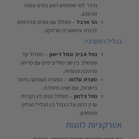
נהדר למי שמחפש רוגע במים ונהנה
מהטבע.
הר ארבל
– מסלול עם נופים מדהימים
לכנרת והיסטוריה מרתקת.
בגליל המערבי:
נחל אביב ונחל דישון
– מסלול קל
שמשלב בין שני נחלים יפים עם פריחה
מרהיבה ומערות.
מערת עלמה
– המערה העמוקה ביותר
בישראל, עם חוויה מיוחדת.
נחל צלמון
– מסלול נעים בין נקודות
עניין רבות על הגבול בין הגליל העליון
והתחתון.
אטרקציות לזוגות
אם אתם מתכננים חופשה רומנטית, כינורות