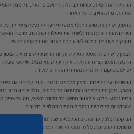
הרשויות המקומיות, כוחות הביטחון והתושבים. זאת, על מנת להפי
את התדמית החיובית של האזור.
בנוסף, יש לספק סיוע כלכלי ממשלתי ייעודי לבעלי הצימרים, ע
הירידה החדה בהכנסות ולשמר את פעילות העסקים. סבסוד הוצאות, 
מענקים ייעודיים יכולים לסייע להם לעבור את התקופה הקשה.
לבסוף, יש לפתח אסטרטגיות שיווקיות חדשניות שיציגו את הצפון כי
הדגשת האטרקציות והחוויות הייחודיות שהוא מציע. שיתופי פעולה 
יסייעו בשיקום התדמית ובהחזרת התיירים לאזור.
ההשפעה על התיירות בצפון מלחמת חרבות ברזל הותירה את סימניה
הארץ. בעקבות הלחימה והמתיחות הביטחונית, חלה ירידה חדה במס
רבים נמנעו מלהגיע לאזור מחשש לביטחונם האישי, מה שהשפיע באו
אטרקציות תיירותיות ועסקים נוספים התלויים בתיירות.
הנזקים הכלכליים הנזקים הכלכליים שנגרמו לענף התיירות בצפון 
משמעותיים ביותר. על פי נתוני הלשכה המרכזית לסטטיסטיקה, ההכ