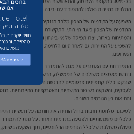
בכ-30% בתקופת הלחימה, והתאוששות המגזר לרמות שפעלו לפ
ברוכים הבאי
אנו שמ
התלויים בתיירות נאלצו להתמודד עם ירידה חדה בהכנסות, פיטורי 
que Hotel
השפעה על התדמית של הצפון מלבד הנזקים הכלכליים, מלחמת ח
מלון הבוטיק 
התדמית של הצפון כיעד תיירותי. התקשורת הרבה שליוותה את הלחי
חוויה יוקרתית ב
והמתיחות באזור, יצרו תפיסה של אי-ביטחון ואי-יציבות בקרב הציב
מהטיילת והכנרת
להשפיע על התיירות גם לאחר סיום הלחימה, כאשר רבים נמנעו מל
מושלם ואי
האירועים.
להכיר את AZURA ולהזמין חופשה >
התמודדות עם האתגרים על מנת להתמודד עם האתגרים שנוצרו ב
נדרשו מאמצים משולבים של הממשלה, הרשויות המקומיות והעסקים 
שננקטו כללו קמפיינים פרסומיים להדגשת האטרקציות והביטחון בא
לעסקים, והשקעה בשיפור התשתיות והאטרקציות התיירותיות. בנוסף
והתיאום בין הגורמים השונים.
לסיכום: מלחמת חרבות ברזל הותירה את חותמה על תעשיית התיירו
כלכליים משמעותיים ולפגיעה בתדמית האזור. על מנת להתמודד ע
פעולה משולבת של כלל הגורמים הרלוונטיים, תוך השקעה בשיווק,