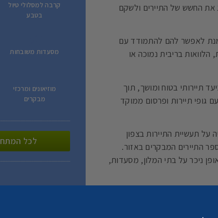
קרבה למסלולי טיול
ג את החשש של התיירים ולשקם
בטבע
ל מנת לאפשר להם להתמודד עם
מסעדות משובחות
הלוואות בריבית נמוכה או
עד תיירותי בטוח ומושך, תוך
מוזיאונים ומרכזי
מבקרים
עם גופי תיירות ופרסום ממוקד
 על תעשיית התיירות בצפון
לכל המתחמ
פר התיירים המבקרים באזור.
פן ניכר על בתי המלון, מסעדות,
בעקבות מלחמת חרבות ברזל היו
נסות מתיירות באזור ירדו