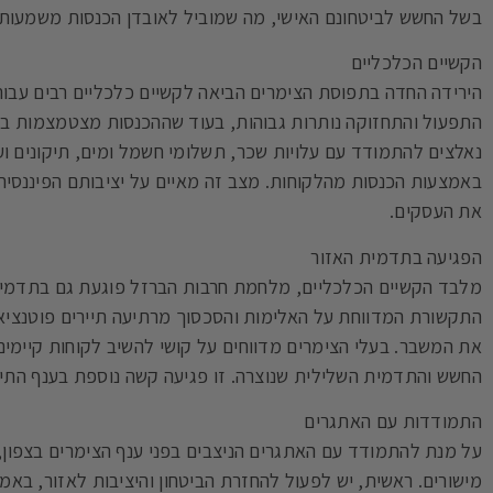
בשל החשש לביטחונם האישי, מה שמוביל לאובדן הכנסות משמעותי 
הקשיים הכלכליים
הירידה החדה בתפוסת הצימרים הביאה לקשיים כלכליים רבים עבור
התפעול והתחזוקה נותרות גבוהות, בעוד שההכנסות מצטמצמות באו
נאלצים להתמודד עם עלויות שכר, תשלומי חשמל ומים, תיקונים ועו
באמצעות הכנסות מהלקוחות. מצב זה מאיים על יציבותם הפיננסית
את העסקים.
הפגיעה בתדמית האזור
מלבד הקשיים הכלכליים, מלחמת חרבות הברזל פוגעת גם בתדמית 
התקשורת המדווחת על האלימות והסכסוך מרתיעה תיירים פוטנציאל
את המשבר. בעלי הצימרים מדווחים על קושי להשיב לקוחות קיימי
החשש והתדמית השלילית שנוצרה. זו פגיעה קשה נוספת בענף התיי
התמודדות עם האתגרים
על מנת להתמודד עם האתגרים הניצבים בפני ענף הצימרים בצפון
מישורים. ראשית, יש לפעול להחזרת הביטחון והיציבות לאזור, באמ