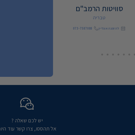
סוויטות הרמב"ם
אירופה בוטיק כנרת
טבריה
טבריה
להזמנה אונליין
073-7587088
להזמנה אונליין
073-7020405
יש לכם שאלה ?
אל תהססו, צרו קשר עוד היו