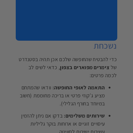
לנוף הדרמטי של רמת הגולן. הבחירה
המועדפת על מחפשי
צימרים יוקרתיים
בצפון
שרוצים לשלב טבע וקידמה.
טיפים לחופשה יוקרתית ובלתי
נשכחת
כדי להבטיח שהחופשה שלכם אכן תהיה בסטנדרט
של
צימרים מפוארים בצפון
, כדאי לשים לב
לכמה פרטים:
התאמה לאופי החופשה:
וודאו שהמתחם
מציע ג'קוזי פרטי או בריכה מחוממת (חשוב
במיוחד בחורף הגלילי).
שירותים משלימים:
בדקו אם ניתן להזמין
עיסויים זוגיים או ארוחות בוקר גליליות
עשירות ישירות לסוויטה.