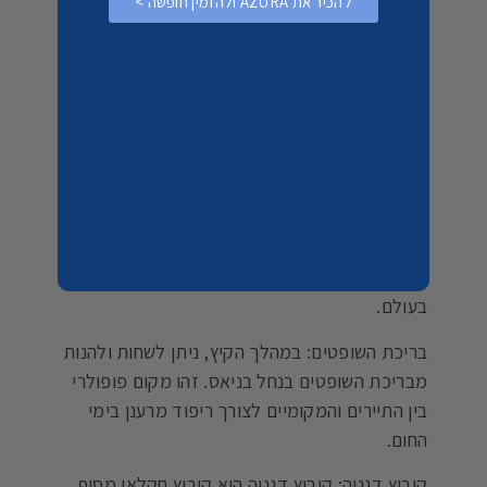
להכיר את AZURA ולהזמין חופשה >
גליל יערות הכרמל: אם אתה אוהב טבע וטיולים
ביער, תוכל לבקר ביערות הכרמל בגליל העליון.
ישנם מסלולי הליכה מרשימים בשלל רמות קושי,
ובזמן הסתיו תוכל לראות את היער נצבע בצבעי
הסתיו המדהימים.
מערת כפר חנניה: מערת כפר חנניה היא אחת
ממערות הגליל המרשימות והמפורסמות. המערה
מכילה מבני עיר עתיקים והכריתה המסתתרת
במערה נחשבת למערת הערבה הגדולה ביותר
בעולם.
בריכת השופטים: במהלך הקיץ, ניתן לשחות ולהנות
מבריכת השופטים בנחל בניאס. זהו מקום פופולרי
בין התיירים והמקומיים לצורך ריפוד מרענן בימי
החום.
קיבוץ דגניה: קיבוץ דגניה הוא קיבוץ חקלאי מסוף