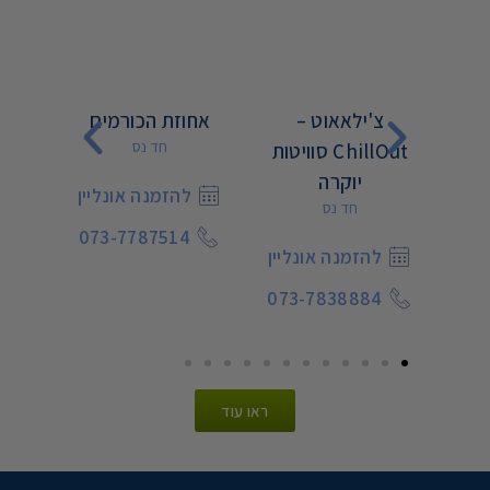
ת
צ'ילאאוט –
אחוזת הכורמים
א
חד נס
ChillOut סוויטות
יוקרה
יין
להזמנה אונליין
ל
חד נס
9
073-7787514
072
להזמנה אונליין
073-7838884
ראו עוד