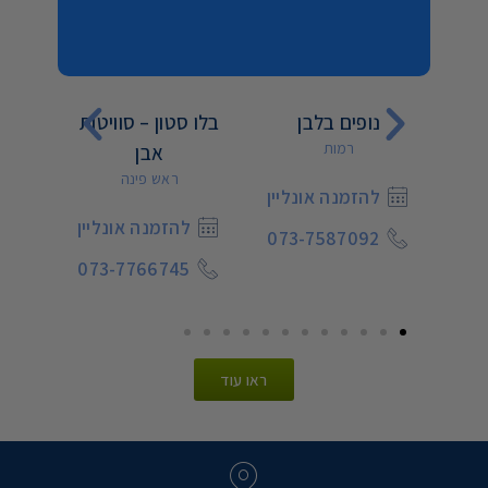
ט
נופים בלבן
בלו סטון – סוויטות
נפ
רמות
אבן
ראש פינה
יין
להזמנה אונליין
ל
להזמנה אונליין
2
073-7587092
072
073-7766745
ראו עוד