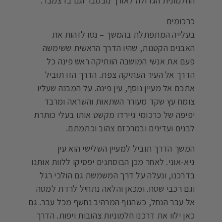
החלמונית הגדולה לאורך נובמבר וגם בדצמבר.
כרכומים
בעלייה המתפתלת בהמשך – נסו לזהות את
האבנים הקטנות, שהיו הדרך הראשית ששימשה
פעם את אנשי המושבה הוותיקה ראש פינה כל
הדרך אל העיר העתיקה צפת. הדרך הזו תוביל
אתכם אל מעיין נוסף, עין פינה. על המבנה שעליו
צומח עץ שקד מעורר השתאות והשראה ומרבד
יפיפה של כרכומי גיירדו מקשט אותו בעלי כותרת
לבנים ועדינים ובמרכזם צהוב וכתמתם.
המשך הדרך תוביל למעיין השלישי הוא עין
גיא-אוני. לאחר מכן הבוסתנים יפסיקו ללוות אותנו
בדרכנו, ונעלה על דרך המשמשת גם הולכי רגל
וגם רכבי שטח. ומכאן והלאה נתחיל לרדת למטה
אל עבר הנחל, כשהנוף המרהיב נחשף מכל עבר. גם
כאן ילוו את דרכנו חלמוניות צהובות ויפות. הדרך