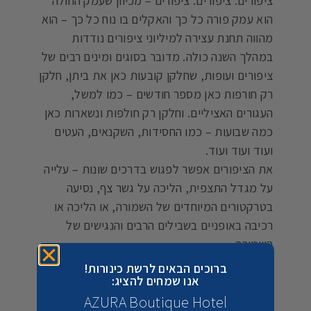
ציפורים. ציפורים. ציפורים – מכיוון שעמק החולה
הוא עמק פורה כל כך והאקלים בו נוח כל כך – הוא
מהווה תחנת עצירה למיליוני ציפורים נודדות
במהלך השנה כולה. מדובר בסוגים ומינים רבים של
ציפורים ועופות, שחלקן קובעות כאן את ביתן, חלקן
רק חורפות כאן מספר חודשים – כמו למשל,
העגורים האציליים. וחלקן רק חולפות ונשארות כאן
כמה שבועות – כמו החסידות, השקנאים, העטים
ועוד ועוד ועוד.
את הציפורים אפשר לפגוש בדרכים שונות – עלייה
על מגדל התצפית, הליכה על גשר צף, נסיעה
בטרקטורים המיוחדים של השמורה, או הליכה או
רכיבה באופניים בשבילים הרבים והנגישים של
השמורה.
ברוכים הבאים לרשת כינורות!
אגם וביצה – האגם שתפגשו היום בעמק החולה הוא
אנו שמחים להציג:
שריד קטן של האגם הגדול שהיה כאן טרם הייבוש.
AZURA Boutique Hotel
בשולי האגם, באזור הרדוד שלו שוכנת הביצה