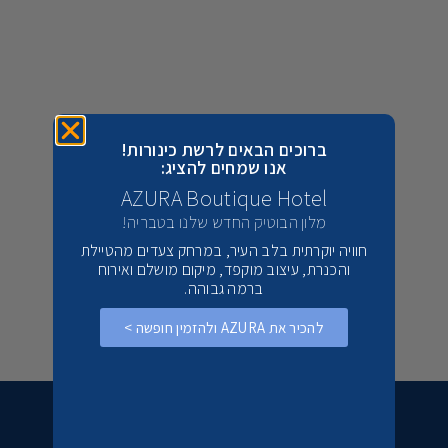
ברוכים הבאים לרשת כינורות!
אנו שמחים להציג:
AZURA Boutique Hotel
אצולת הכנרת
ארבל בתי קייט
מלון הבוטיק החדש שלנו בטבריה!
כלנית
מושב ארבל
חוויה יוקרתית בלב העיר, במרחק צעדים מהטיילת
והכנרת, עיצוב מוקפד, מיקום מושלם ואירוח
להזמנה אונליין
להזמנה אונליין
ברמה גבוהה.
072-3318346
072-3302794
להכיר את AZURA ולהזמין חופשה >
רוצים לשמוע יותר פרטים ?