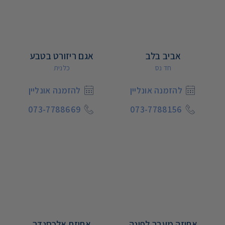
אביב בלב
אגם ריזורט בטבע
חד נס
כלנית
להזמנה אונליין
להזמנה אונליין
073-7788669
073-7788156
אחוזה מעבר לפינה
אחוזת אלכסנדר