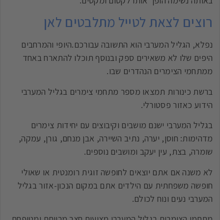
באותה נשימה הופך אותו לקסום ומקסים.
רוצים לצאת לטייל מתלבטים לאן
נפלא, הגליל המערבי הוא התשובה עבורכם.היופי והמרחבים
היפים שלו לא משאירים ספק ובנוסף תוכלו להתארח באחד
ממתחמי הצימרים הנהדרים שבו.
ברשת כינורות תמצאו מספר מתחמי צימרים בגליל המערבי
הידוע כאזור פסטורלי.
בגליל המערבי ישנם מושבים וקיבוצים עם יחידות צימרים
מדהימות: חוסן, יערה, נתיב השיירה, אבן מנחם, גורן, עמקה,
שומרה, בצת, עין יעקב ומושבים נוספים.
לא משנה אם אתם יוצאים לחופשה זוגית רומנטית או שאולי
חופשה משפחתית עם הילדים אתם במקום הנכון-אזור בגליל
המערבי נעים ונוח לכולם.
מתחמי הצימרים בגליל המערבי מציעים חצר מרווחת ומטופחת,