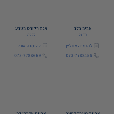
אביב בלב
אגם ריזורט בטבע
חד נס
כלנית
להזמנה אונליין
להזמנה אונליין
073-7788669
073-7788156
אחוזה מעבר לפינה
אחוזת אלכסנדר