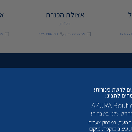
ל
אצולת הכנרת
אר
כלנית
073-77
להזמנה אונליין
072-3302794
להז
ם לרשת כינורות!
ר
חים להציג:
AZURA Bouti
החדש שלנו בטבריה!
לב העיר, במרחק צעדים
, עיצוב מוקפד, מיקום