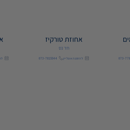
ים
אחוזת טורקיז
אח
חד נס
073-77
להזמנה אונליין
073-7815544
לה