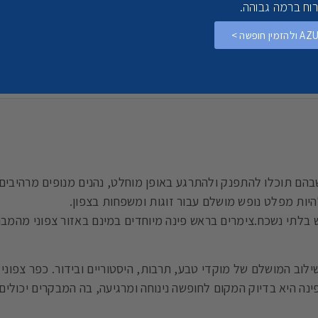
רוח ברמה גבוהה.
הם תוכלו להתפנק ולהתרגע באופן מוחלט, נהנים מנופים מרהיבים
להיות מפלט נופש מושלם עבור זוגות ומשפחות בצפון.
בלתי נשכח.צימרים בראש פינה מיוחדים במינם באזור צפוני מהמבוק
ילוב המושלם של מוקדי טבע, תרבות, היסטוריים ובידור. כפר צפונ
נה היא בדיוק המקום לחופשה נינוחה ומרגיעה, בה המבקרים יכולים