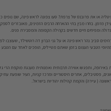
ליה או את פרובנס של צרפת? סעו צפונה לראש פינה, שם נופים כפ
ן מזמן. בחרו מבין בתי ההארחה הרבים הזמינים, מאובזרים לספק א
ולה ומפיחים חיים חדשים בקהילה הקסומה והמסבירת פנים.
ימים סביב נהר ראש פינה או על גני הברון דה רוטשילד, שעוצבו לפי 
 מהיופי הטבעי העצום בזמן שאתם מטיילים, הופכים לאחד עם הטבע 
 באירופה, ותפגשו אווירה תרבותית ואמנותית מענגת מוקפת הרי גל
נים, פסטיבלים, אתרים היסטוריים ומרכז קניות, העיר שופעת עתיק
שונה ( עיירה) והקמת קהילות יהודיות בישראל.
שמונה