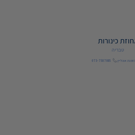
וזת כינורות
טבריה
זמנה אונליין
073-7587085