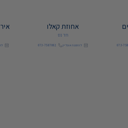
ם
אחוזת קאלו
אירו
חד נס
073-75
להזמנה אונליין
073-7587082
להז