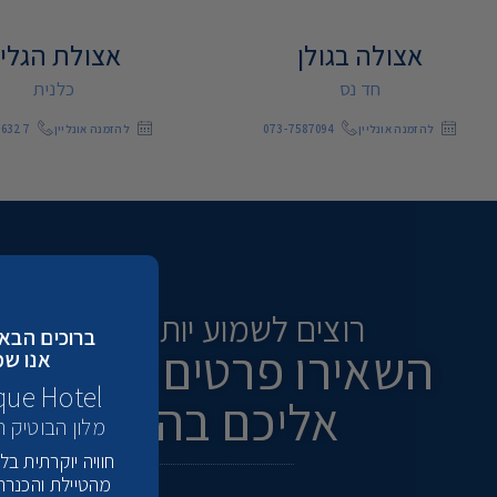
אצולה בגולן
אצולת הגלי
חד נס
כלנית
להזמנה אונליין
073-7587094
להזמנה אונליין
96327
רוצים לשמוע יותר פרטים ?
ברוכים הבאי
השאירו פרטים ואנו נחזו
אנו שמ
que Hotel
אליכם בהקדם:
מלון הבוטיק 
חוויה יוקרתית ב
מהטיילת והכנרת