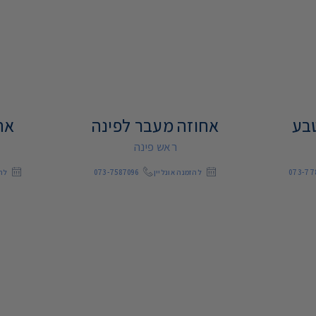
טבע
אחוזה מעבר לפינה
אח
ראש פינה
073-77
להזמנה אונליין
073-7587096
להז