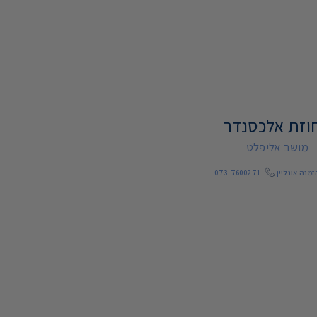
וזת אלכסנדר
מושב אליפלט
מנה אונליין
073-7600271