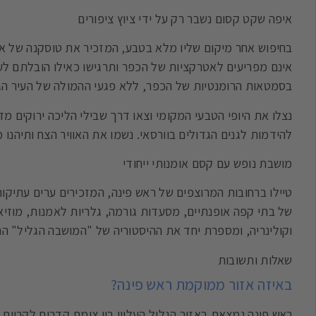
איפה שקט קסום נשבר רק על ידי ציוץ ציפורים
בחיפוש אחר מיקום שליו מלא בטבע, המזכיר את טוסקנה של איט
אינם מפריעים לאטרקציות של הכפר ותרגישו כאילו הובלתם לעיד
בסמטאות הרומנטיות של הכפר, ללא פגעי ההמולה של העיר הגד
נצלו את היופי הטבעי המקומי וצאו דרך שבילי הליכה ירוקים מדה
להידמות לגנים הגדולים בוורסאי. נשמו את האוויר הצח ותיהנו
מושבת נופש עם קסם אומנותי ייחודי
טיילו ברחובות המרוצפים של ראש פינה, המזכירים ערים עתיקות
של בתי קפה אופנתיים, מסעדות גורמה, גלריות לאמנות, מוזיאו
וקולינריה, ומספרת יחד את ההיסטוריה של "המושבה הגליל" הרא
שאלות ותשובות
באיזה אזור ממוקמת ראש פינה?
ראש פינה נמצאת באזור הגליל העליון בין צומת קדרים לקריית 