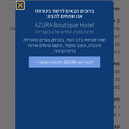
יחידות האירוח :
ברוכים הבאים לרשת כינורות!
אנו שמחים להציג:
2 סוויטות – לאירוח עד 3 נפשות בכל בקתה
AZURA Boutique Hotel
סוויטות מרווחות המעוצבות כחלל פתוח, בכל בקתה מיטה
מלון הבוטיק החדש שלנו בטבריה!
זוגית, ספה, טלוויזיה בחיבור לכבלים, חדר רחצה עם
חוויה יוקרתית בלב העיר, במרחק צעדים מהטיילת
מגבות ותחליבים, מטבחון מאובזר במקרר, פינת קפה,
והכנרת, עיצוב מוקפד, מיקום מושלם ואירוח
ברמה גבוהה.
כיריים, מיקרוגל וכלי מטבח.
להכיר את AZURA ולהזמין חופשה >
מתחם החוץ :
חצר פרטית עם פרטיות מלאה לכל סוויטה
בכל סוויטה חצר פרטית גדולה עם בריכה המחוממת
בעונה, ג'קוזי מפנק, פינת ישיבה ועמדת מנגל מסודרת.
מקום האירוח שלנו ישמח לארח:
• זוגות
• משפחות
עבור שומרי המסורת: