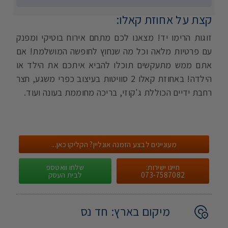
קצת על אחוזת קאלו:
זוגות הרימו יד! מצאנו לכם מתחם אירוח בוטיקי ומפנק
עם פרטיות מלאה וכל מה שנחוץ לחופשה המושלמת! אם
אתם ממש מתעקשים תוכלו להביא איתכם את הילד או
הילדה! באחוזת קאלו 2 סוויטות בעיצוב כפרי משגע, חצר
רחבת ידיים הכוללת ג'קוזי, בריכה מחוממת בעונה ועוד.
מעוניינים לבצע הזמנה אונליין? הקליקו כאן...
חייגו ישירות:
שלחו וואטספ
073-7587082
לבית העסק
מיקום בארץ:
חד נס