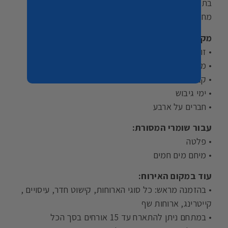
בתוך המרחבים הירוקים תפגשו בבריכה מגודרת,
מחוממת ומקורה בעונה.
מקום האירוח שלנו ישמח לארח:
• זוגות
• משפחות
• קבוצות
• ימי גיבוש
• חברים על ארבע
עבור שומרי המסורת:
• פלטה
• מיחם מים חמים
עוד במקום האירוח:
• בהזמנה מראש: כל סוגי הארוחות, קישוט חדר, עיסויים ,
קייטרינג, ארוחות שף
• במתחם ניתן להתארח עד 15 אורחים בסך הכל