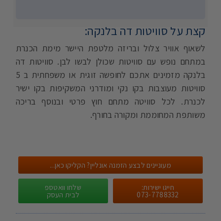
קצת על סוויטות דה בלנקה:
לשאוף אוויר צלול ובריזה מלטפת היישר מימת הכנרת
במתחם נופש עם סוויטות שכולן לבשו לבן. סוויטות דה
בלנקה מזמינים אתכם לחופשה זוגית או משפחתית ב 5
סוויטות מעוצבות בקו נקי ומודרני המשקיפות בקו ישיר
לכנרת. לכל סוויטה מתחם חוץ פרטי ובנוסף בריכה
משותפת המחוממת ומקורה בחורף.
מעוניינים לבצע הזמנה אונליין? הקליקו כאן...
חייגו ישירות:
שלחו וואטספ
073-7788332
לבית העסק