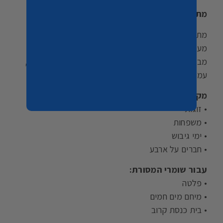
מתחם החוץ :
מתחם חוץ משותף לכל הסוויטות
מעבר לסוויטות האקסקלוסיביות שלנו תוכלו ליהנות
מבריכה מגודרת, מחוממת ומקורה בעונה, פינות ישיבה,
עמדת מנגל, שולחן פינג פונג ומקרר חיצוני גדול.
מקום האירוח שלנו ישמח לארח:
• זוגות
• משפחות
• ימי גיבוש
• חברים על ארבע
עבור שומרי המסורת:
• פלטה
• מיחם מים חמים
• בית כנסת קרוב